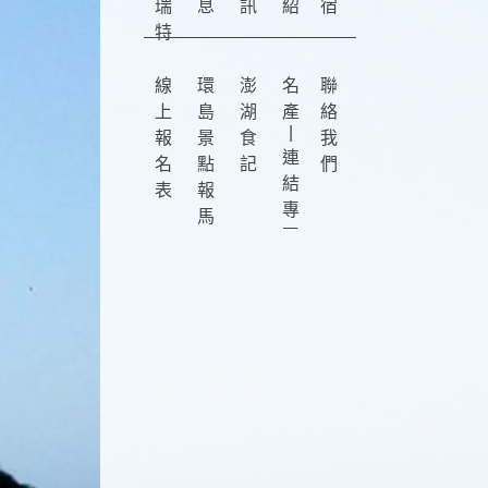
瑞
息
訊
紹
宿
特
線
環
澎
名
聯
上
島
湖
產
絡
|
報
景
食
我
連
名
點
記
們
結
表
報
專
馬
區
仔