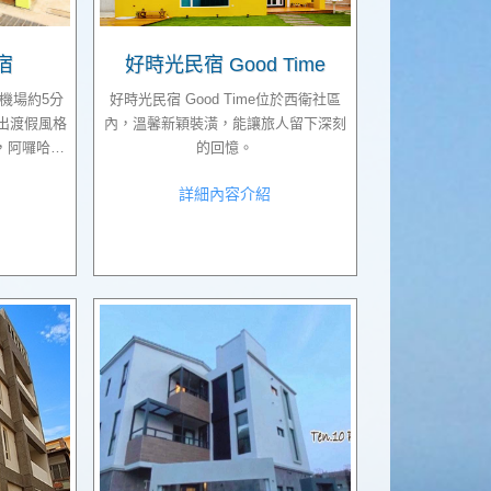
宿
好時光民宿 Good Time
機場約5分
好時光民宿 Good Time位於西衛社區
出渡假風格
內，溫馨新穎裝潢，能讓旅人留下深刻
，阿囉哈在
的回憶。
上真的相當
詳細內容介紹