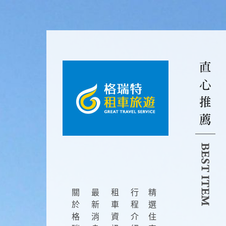
關
最
租
行
精
於
新
車
程
選
格
消
資
介
住