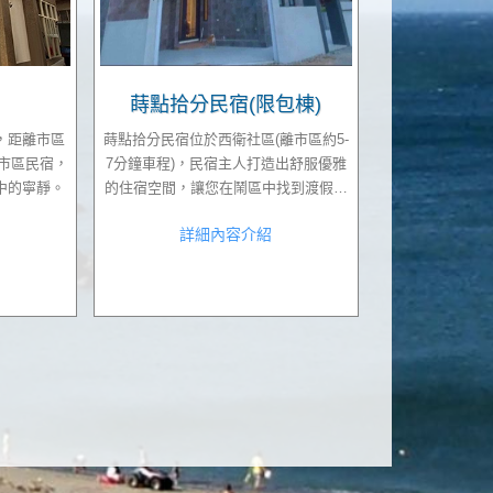
蒔點拾分民宿(限包棟)
，距離市區
蒔點拾分民宿位於西衛社區(離市區約5-
它市區民宿，
7分鐘車程)，民宿主人打造出舒服優雅
中的寧靜。
的住宿空間，讓您在鬧區中找到渡假放
鬆氣息。民宿主人只接待包棟旅客唷~包
詳細內容介紹
棟可提供電動麻將桌及KTV歡唱設備。