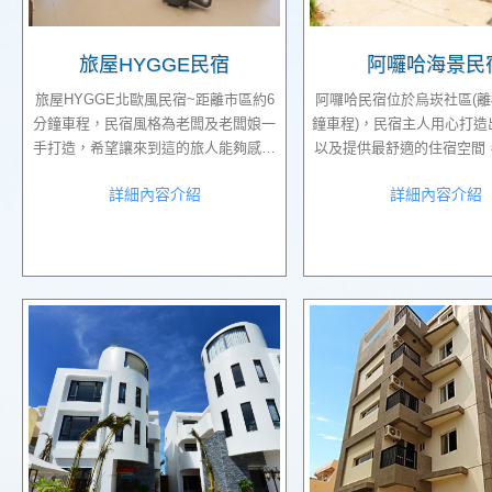
旅屋HYGGE民宿
阿囉哈海景民
旅屋HYGGE北歐風民宿~距離市區約6
阿囉哈民宿位於烏崁社區(離
分鐘車程，民宿風格為老闆及老闆娘一
鐘車程)，民宿主人用心打造
手打造，希望讓來到這的旅人能夠感到
以及提供最舒適的住宿空間
放鬆。
澎湖眾多海景房當中，價位
詳細內容介紹
詳細內容介紹
划算親民唷。