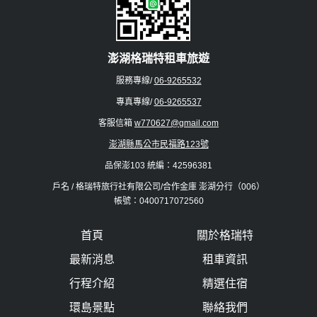
澎湖格瑞特租車旅遊
服務專線/
06-9265532
專真專線/
06-9265537
客服信箱
w770627@gmail.com
澎湖縣馬公市民福路123號
品保澎103 統編：42596381
戶名 / 格瑞特旅行社有限公司/合作金庫 澎湖分行（006）
帳號：0400717072560
首頁
關於格瑞特
最新消息
租車資訊
行程介紹
精選住宿
環島景點
聯絡我們