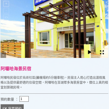
阿囉哈海景民宿
阿囉哈民宿位於烏崁社區(離機場約5分鐘車程)，民宿主人用心打造出渡假風
格以及提供最舒適的住宿空間，阿囉哈在澎湖眾多海景房當中，價位上真的相
當划算親民唷。
預約數量 ：
我要預約