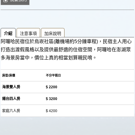
介紹
注意事項
加床說明
阿囉哈民宿位於烏崁社區(離機場約5分鐘車程)，民宿主人用心
打造出渡假風格以及提供最舒適的住宿空間，阿囉哈在澎湖眾
多海景房當中，價位上真的相當划算親民唷。
房型/房價
不分平假日
海景雙人房
$ 2200
陽台四人房
$ 3200
家庭六人房
$ 4200