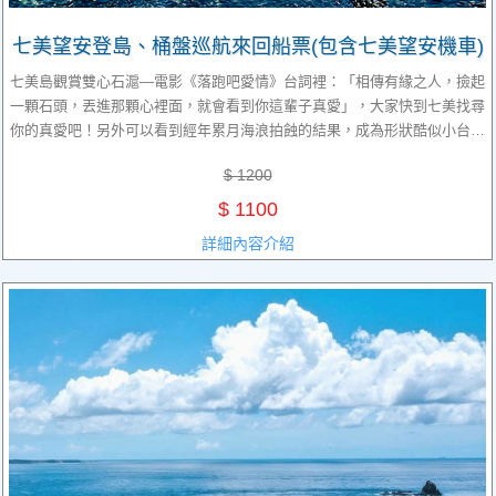
七美望安登島、桶盤巡航來回船票(包含七美望安機車)
七美島觀賞雙心石滬—電影《落跑吧愛情》台詞裡：「相傳有緣之人，撿起
一顆石頭，丟進那顆心裡面，就會看到你這輩子真愛」，大家快到七美找尋
你的真愛吧！另外可以看到經年累月海浪拍蝕的結果，成為形狀酷似小台灣
的海蝕平台，因此稱作七美小台灣。
$ 1200
$ 1100
詳細內容介紹