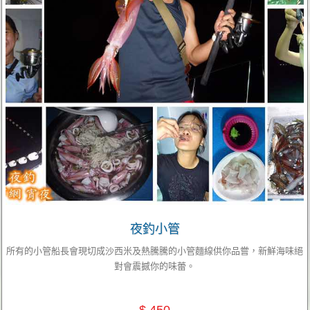
夜釣小管
所有的小管船長會現切成沙西米及熱騰騰的小管麵線供你品嘗，新鮮海味絕
對會震撼你的味蕾。