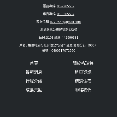
服務專線/
06-9265532
專真專線/
06-9265537
客服信箱
w770627@gmail.com
澎湖縣馬公市民福路123號
品保澎103 統編：42596381
戶名 / 格瑞特旅行社有限公司/合作金庫 澎湖分行（006）
帳號：0400717072560
首頁
關於格瑞特
最新消息
租車資訊
行程介紹
精選住宿
環島景點
聯絡我們