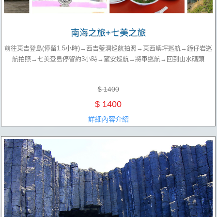
南海之旅+七美之旅
前往東吉登島(停留1.5小時)→西吉藍洞巡航拍照→東西嶼坪巡航→鐘仔岩巡
航拍照→七美登島停留約3小時→望安巡航→將軍巡航→回到山水碼頭
$ 1400
$ 1400
詳細內容介紹