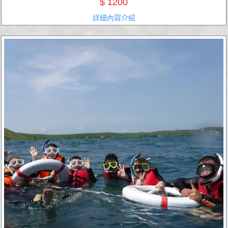
$ 1200
石龍、巨鷹，怎麼看怎麼像～來到七美，當然不能錯過的代表性圖騰〔小台
詳細內容介紹
灣〕。