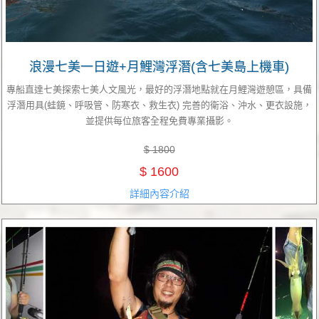
浪漫七美一日遊+月鯉灣浮潛(含七美島上機車)
專船直達七美探索七美人文風光，最好的浮潛地點就在月鯉灣遊憩區，具備
浮潛用具(蛙鏡、呼吸管、防寒衣、救生衣) 完善的衛浴、沖水、更衣設施，
並提供每位旅客全程免費專業攝影。
$ 1800
$ 1600
詳細內容介紹