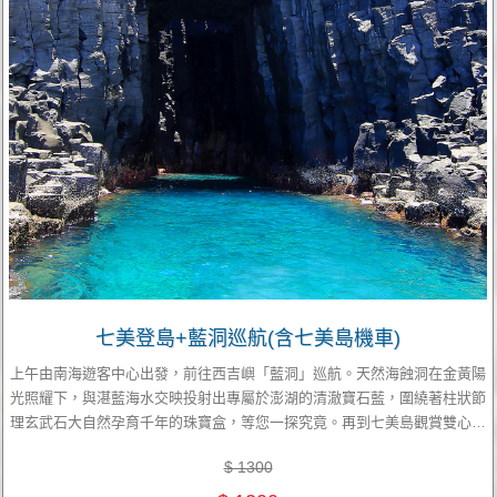
七美登島+藍洞巡航(含七美島機車)
上午由南海遊客中心出發，前往西吉嶼「藍洞」巡航。天然海蝕洞在金黃陽
光照耀下，與湛藍海水交映投射出專屬於澎湖的清澈寶石藍，圍繞著柱狀節
理玄武石大自然孕育千年的珠寶盒，等您一探究竟。再到七美島觀賞雙心石
滬—電影《落跑吧愛情》台詞裡：「相傳有緣之人，撿起一顆石頭，丟進那
$ 1300
顆心裡面，就會看到你這輩子真愛」。沿途還可造訪〔望夫石〕流傳著動人
的痴情孕婦，駐崖盼夫平安歸航的傳說～〔石獅風景區〕裡，不論是石獅、