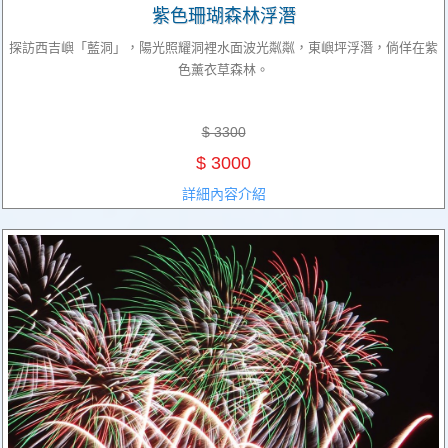
紫色珊瑚森林浮潛
探訪西吉嶼「藍洞」，陽光照耀洞裡水面波光粼粼，東嶼坪浮潛，倘佯在紫
色薰衣草森林。
$ 3300
$ 3000
詳細內容介紹