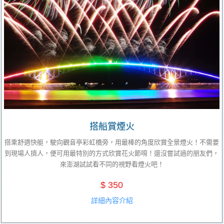
搭船賞煙火
搭乘舒適快艇，駛向觀音亭彩虹橋旁，用最棒的角度欣賞全景煙火！不需要
到現場人擠人，便可用最特別的方式欣賞花火節唷！還沒嘗試過的朋友們，
來澎湖試試看不同的視野看煙火吧！
$ 350
詳細內容介紹