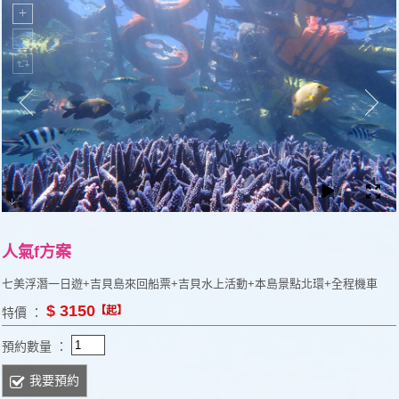
人氣f方案
七美浮潛一日遊+吉貝島來回船票+吉貝水上活動+本島景點北環+全程機車
$ 3150
【起】
特價 ：
預約數量 ：
我要預約