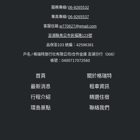
服務專線/
06-9265532
專真專線/
06-9265537
客服信箱
w770627@gmail.com
澎湖縣馬公市民福路123號
品保澎103 統編：42596381
戶名 / 格瑞特旅行社有限公司/合作金庫 澎湖分行（006）
帳號：0400717072560
首頁
關於格瑞特
最新消息
租車資訊
行程介紹
精選住宿
環島景點
聯絡我們