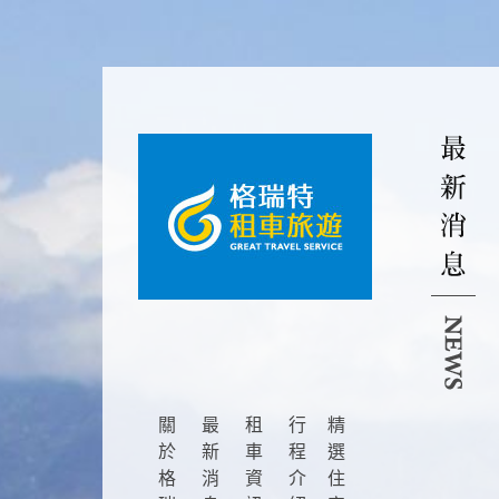
關
最
租
行
精
於
新
車
程
選
格
消
資
介
住