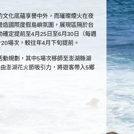
的文化底蘊享譽中外，而璀璨煙火在夜
營造國際度假島嶼氛圍，展現區隔於台
確定提前至4月25日至6月30日（每週
20場次，較往年4月下旬提前。
活動規劃，其中5場次移師至澎湖縣湖
藉由
澎湖花火節
吸引力，將遊客帶入5鄉