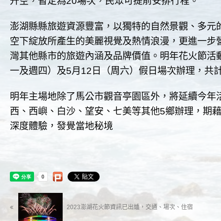
升空，暫定為20場次，民眾可提前安排行程。
澎湖縣縣旅遊資源豐富，以獨特的自然景觀、多元
空下綻放所產生的美麗視覺及熱情浪漫，更進一步
灣其他縣市的旅遊內涵及品牌價值。明年花火節活動
一及週四）及5月12日（周六）假日場次辦理，共計
明年主場地除了馬公市觀音亭園區外，將延續今年
西、西嶼、白沙、望安、七美等其他5鄉辦理，期
深度體驗，發覺當地秘境
2023澎湖花火節資訊已出爐，交通、場次、住宿