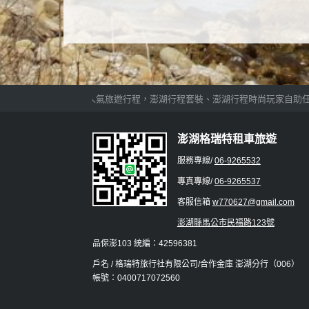
澎湖行程精選超人氣旅遊行程，澎湖行程套裝、澎湖行程時尚玩家自助任您
澎湖格瑞特租車旅遊
服務專線/
06-9265532
專真專線/
06-9265537
客服信箱
w770627@gmail.com
澎湖縣馬公市民福路123號
品保澎103 統編：42596381
戶名 / 格瑞特旅行社有限公司/合作金庫 澎湖分行（006）
帳號：0400717072560