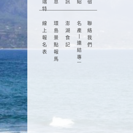
瑞
息
訊
紹
宿
特
線
環
澎
名
聯
上
島
湖
產
絡
|
報
景
食
我
連
名
點
記
們
結
表
報
專
馬
區
仔