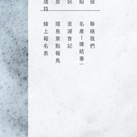
瑞
息
訊
紹
宿
特
線
環
澎
名
聯
上
島
湖
產
絡
|
報
景
食
我
連
名
點
記
們
結
表
報
專
馬
區
仔