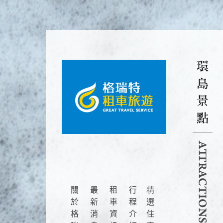
關
最
租
行
精
於
新
車
程
選
格
消
資
介
住