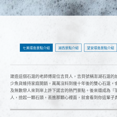
七美環島景點介紹
湖西景點介紹
望安環島景點介紹
建造這個石滬的老師傅是位吉貝人，吉貝號稱澎湖石滬的
少魚貨維持家庭開銷，萬萬沒料到幾十年後的雙心石滬，
及無數戀人來到岸上許下諾言的熱門景點。後來還成為『落
人，撿起一顆石頭，丟進那顆心裡面，就會看到你這輩子