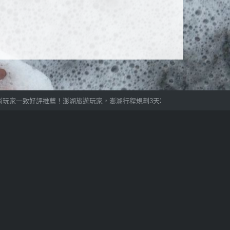
家一致好評推薦！澎湖旅遊玩家，澎湖行程規劃3天2夜提供多樣化自組旅遊活